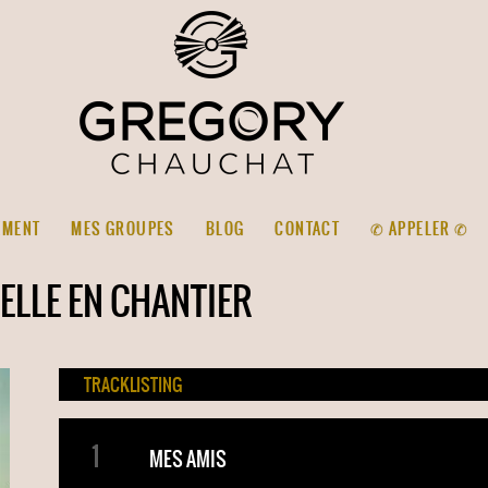
EMENT
MES GROUPES
BLOG
CONTACT
✆ APPELER ✆
UELLE EN CHANTIER
TRACKLISTING
MES AMIS