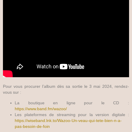
Pour vous procurer l’album dès sa sortie le 3 mai 2024, rendez-
vous sur :
La boutique en ligne pour le CD :
https://www.band.fm/wazoo/
Les plateformes de streaming pour la version digitale :
https://wiseband.lnk.to/Wazoo-Un-veau-qui-tete-bien-n-a-
pas-besoin-de-foin