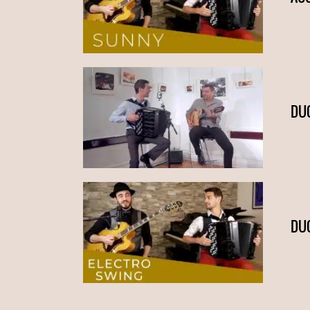
DUO
DU