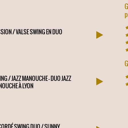
G
p
SION / VALSE SWING EN DUO
G
NG / JAZZ MANOUCHE – DUO JAZZ
NOUCHE À LYON
CORDÉ SWING DUO / SUNNY