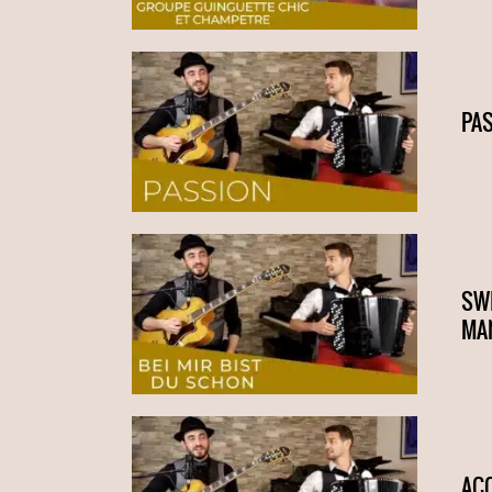
PAS
SWI
MA
AC